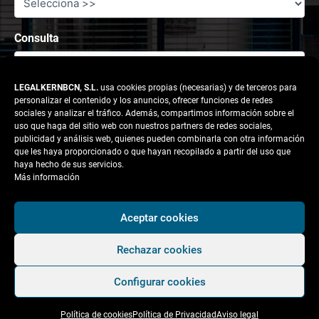
Consulta
LEGALKERNBCN, S.L.
usa cookies propias (necesarias) y de terceros para
personalizar el contenido y los anuncios, ofrecer funciones de redes
sociales y analizar el tráfico. Además, compartimos información sobre el
uso que haga del sitio web con nuestros partners de redes sociales,
publicidad y análisis web, quienes pueden combinarla con otra información
que les haya proporcionado o que hayan recopilado a partir del uso que
haya hecho de sus servicios.
Más información
Responsable tratamiento: legalkernbcn, S.L.
Aceptar cookies
Rechazar cookies
Finalidad:
Atender la solicitud del usuario.
Configurar cookies
Legitimación:
Consentimiento del interesado.
Política de cookies
Política de Privacidad
Aviso legal