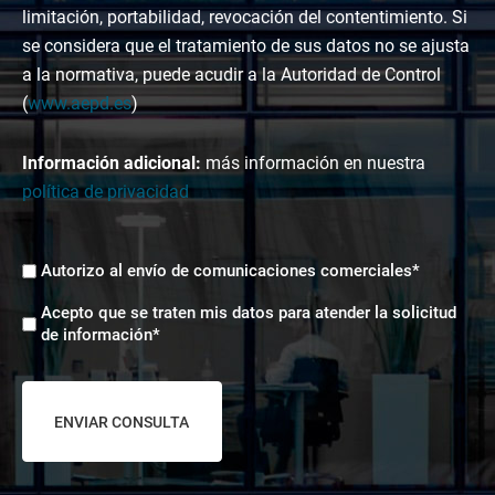
limitación, portabilidad, revocación del contentimiento. Si
se considera que el tratamiento de sus datos no se ajusta
a la normativa, puede acudir a la Autoridad de Control
(
www.aepd.es
)
Información adicional:
más información en nuestra
política de privacidad
Envíos
Autorizo al envío de comunicaciones comerciales*
comerciales
Aceptación
*
Acepto que se traten mis datos para atender la solicitud
tratamiento
de información*
de
datos
*