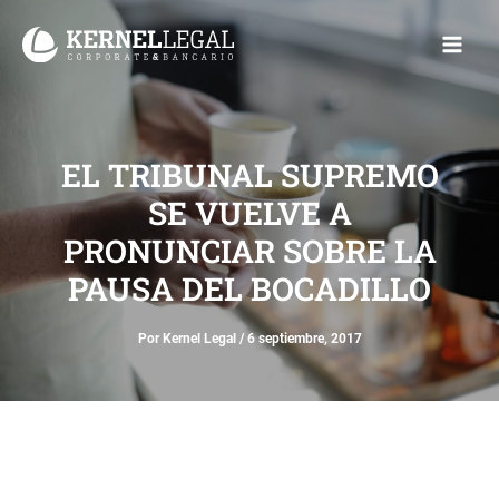
Ir
Main
al
Men
contenido
EL TRIBUNAL SUPREMO
SE VUELVE A
PRONUNCIAR SOBRE LA
PAUSA DEL BOCADILLO
Por
Kernel Legal
/
6 septiembre, 2017