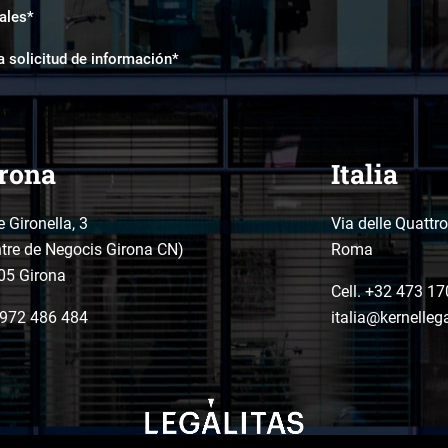
ales*
a solicitud de información*
rona
Italia
e Gironella, 3
Via delle Quattr
tre de Negocis Girona CN)
Roma
05 Girona
Cell. +32 473 17
972 486 484
italia@kernelleg