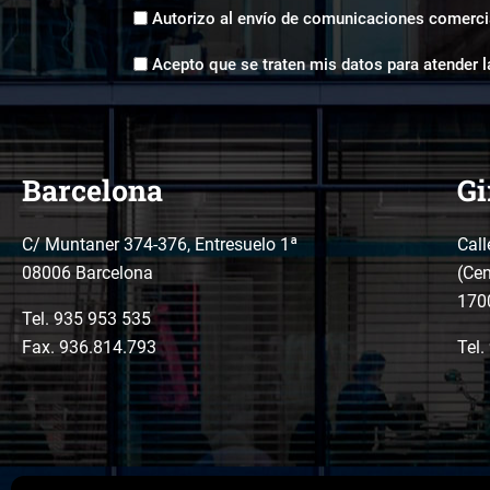
Envíos
Autorizo al envío de comunicaciones comerci
comerciales
Aceptación
*
Acepto que se traten mis datos para atender l
tratamiento
de
datos
*
Barcelona
Gi
C/ Muntaner 374-376, Entresuelo 1ª
Call
08006 Barcelona
(Cen
170
Tel.
935 953 535
Fax. 936.814.793
Tel.