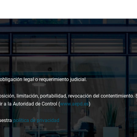
bligación legal o requerimiento judicial.
osición, limitación, portabilidad, revocación del contentimiento.
r a la Autoridad de Control (
www.aepd.es
)
uestra
política de privacidad