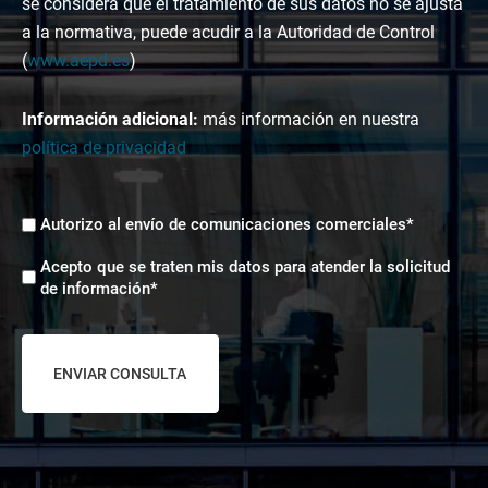
se considera que el tratamiento de sus datos no se ajusta
a la normativa, puede acudir a la Autoridad de Control
(
www.aepd.es
)
Información adicional:
más información en nuestra
política de privacidad
Envíos
Autorizo al envío de comunicaciones comerciales*
comerciales
Aceptación
*
Acepto que se traten mis datos para atender la solicitud
tratamiento
de información*
de
datos
*