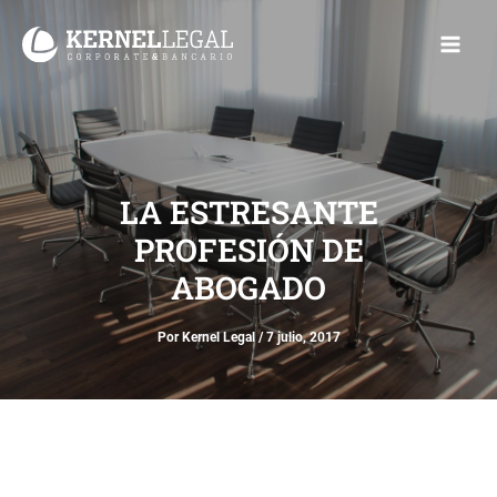
Ir
Main
al
Men
contenido
LA ESTRESANTE
PROFESIÓN DE
ABOGADO
Por
Kernel Legal
/
7 julio, 2017