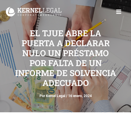
Ir
Main
al
Men
contenido
EL TJUE ABRE LA
PUERTA A DECLARAR
NULO UN PRÉSTAMO
POR FALTA DE UN
INFORME DE SOLVENCIA
ADECUADO
Por
Kernel Legal
/
16 enero, 2024