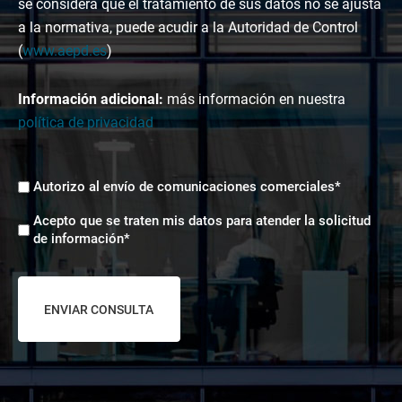
se considera que el tratamiento de sus datos no se ajusta
a la normativa, puede acudir a la Autoridad de Control
(
www.aepd.es
)
Información adicional:
más información en nuestra
política de privacidad
Envíos
Autorizo al envío de comunicaciones comerciales*
comerciales
Aceptación
*
Acepto que se traten mis datos para atender la solicitud
tratamiento
de información*
de
datos
*