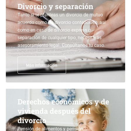
Divorcio y separación
Tanto si te planteas un divorcio de mutuo
acuerdo como un divorcio contencioso, así
como en caso de divorcio express o
separación de cualquier tipo, necesitarás
asesoramiento legal. Consúltanos tu caso.
Más información
Derechos económicos y de
vivienda después del
divorcio
Pensión de alimentos y pensión