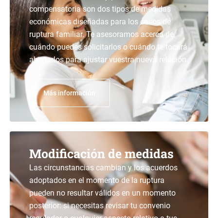
compensatoria son dos tipos de medidas
económicas diseñadas para los casos de
ruptura familiar. Te asesoramos acerca de
cuándo puedes solicitarlos o cuándo te tocará
abonarlos para ajustar vuestra nueva relación.
Más información
Modificación de medidas
Las circunstancias cambian y los acuerdos
adoptados en el momento de la ruptura
pueden no resultar válidos en un momento
posterior: si necesitas revisar tu convenio