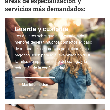
áreas de especialización y
servicios más demandados:
Guarda y custodia
Los asuntos sobre guarda y custodia de
menores generan muchos conflictos en caso
de ruptura: te asesoramos para alcanzar la
mejor solución para la nueva situación de tu
familia, siempre partiendo del diálogo y la
reducción de la conflictividad.
Más información