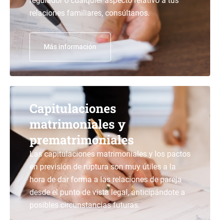
regulador o cualquier aspecto relativo a tus
relaciones familiares, consúltanos.
Más información
Capitulaciones
matrimoniales y
prematrimoniales
Las capitulaciones matrimoniales y los pactos
en previsión de ruptura son muy útiles a la
hora de dar forma a las relaciones de pareja
desde el punto de vista legal, anticipándote a
posibles circunstancias futuras.