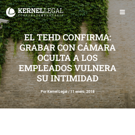
Ir
Main
al
Men
contenido
EL TEHD CONFIRMA:
GRABAR CON CÁMARA
OCULTA A LOS
EMPLEADOS VULNERA
SU INTIMIDAD
Por
Kernel Legal
/
11 enero, 2018