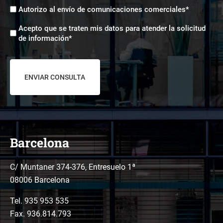
Envíos
Autorizo al envío de comunicaciones comerciales*
comerciales
Aceptación
*
Acepto que se traten mis datos para atender la solicitud
tratamiento
de información*
de
datos
*
Barcelona
C/ Muntaner 374-376, Entresuelo 1ª
08006 Barcelona
Tel.
935 953 535
Fax. 936.814.793