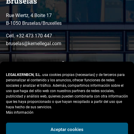
Bruselas
Rue Wiertz, 4 Boite 17
B-1050 Bruselas/Bruxelles
Cell. +32 473 170 447
bruselas@kernellegal.com
LEGALKERNBCN, S.L.
usa cookies propias (necesarias) y de terceros para
personalizar el contenido y los anuncios, ofrecer funciones de redes
sociales y analizar el tráfico. Además, compartimos información sobre el
uso que haga del sitio web con nuestros partners de redes sociales,
publicidad y análisis web, quienes pueden combinarla con otra información
LinkedIn
Instagram
Facebook
que les haya proporcionado o que hayan recopilado a partir del uso que
Copyright © 2026 Kernel
haya hecho de sus servicios.
Legal
Más información
Aviso legal
Aceptar cookies