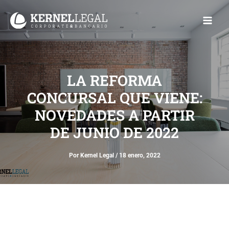
Ir
Main
al
Men
contenido
LA REFORMA
CONCURSAL QUE VIENE:
NOVEDADES A PARTIR
DE JUNIO DE 2022
Por
Kernel Legal
/
18 enero, 2022