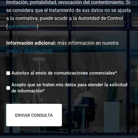
limitación, portabilidad, revocación del contentimiento. Si
se considera que el tratamiento de sus datos no se ajusta
a la normativa, puede acudir a la Autoridad de Control
(
www.aepd.es
)
Información adicional:
más información en nuestra
política de privacidad
Envíos
Autorizo al envío de comunicaciones comerciales*
comerciales
Aceptación
*
Acepto que se traten mis datos para atender la solicitud
tratamiento
de información*
de
datos
*