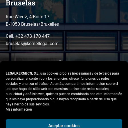
Bruselas
Rue Wiertz, 4 Boite 17
B-1050 Bruselas/Bruxelles
Cell. +32 473 170 447
bruselas@kernellegal.com
LEGALKERNBCN, S.L.
usa cookies propias (necesarias) y de terceros para
personalizar el contenido y los anuncios, ofrecer funciones de redes
sociales y analizar el tráfico. Además, compartimos información sobre el
uso que haga del sitio web con nuestros partners de redes sociales,
publicidad y análisis web, quienes pueden combinarla con otra información
LinkedIn
Instagram
Facebook
que les haya proporcionado o que hayan recopilado a partir del uso que
Copyright © 2026 Kernel
haya hecho de sus servicios.
Legal
Más información
Aviso legal
Aceptar cookies