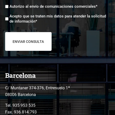
Envíos
Autorizo al envío de comunicaciones comerciales*
comerciales
Aceptación
*
Acepto que se traten mis datos para atender la solicitud
tratamiento
de información*
de
datos
*
Barcelona
C/ Muntaner 374-376, Entresuelo 1ª
08006 Barcelona
Tel.
935 953 535
Fax. 936.814.793