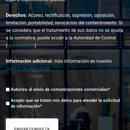
Derechos:
Acceso, rectificaicón, supresión, oposición,
limitación, portabilidad, revocación del contentimiento. Si
se considera que el tratamiento de sus datos no se ajusta
a la normativa, puede acudir a la Autoridad de Control
(
www.aepd.es
)
Información adicional:
más información en nuestra
política de privacidad
Envíos
Autorizo al envío de comunicaciones comerciales*
comerciales
Aceptación
*
Acepto que se traten mis datos para atender la solicitud
tratamiento
de información*
de
datos
*