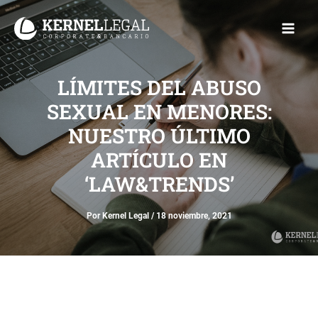
Ir
Main
al
Men
contenido
LÍMITES DEL ABUSO
SEXUAL EN MENORES:
NUESTRO ÚLTIMO
ARTÍCULO EN
‘LAW&TRENDS’
Por
Kernel Legal
/
18 noviembre, 2021