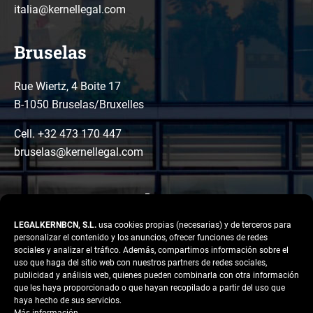
italia@kernellegal.com
Bruselas
Rue Wiertz, 4 Boite 17
B-1050 Bruselas/Bruxelles
Cell. +32 473 170 447
bruselas@kernellegal.com
LEGALKERNBCN, S.L.
usa cookies propias (necesarias) y de terceros para
personalizar el contenido y los anuncios, ofrecer funciones de redes
sociales y analizar el tráfico. Además, compartimos información sobre el
uso que haga del sitio web con nuestros partners de redes sociales,
publicidad y análisis web, quienes pueden combinarla con otra información
LinkedIn
Instagram
Facebook
que les haya proporcionado o que hayan recopilado a partir del uso que
Copyright © 2026 Kernel
haya hecho de sus servicios.
Legal