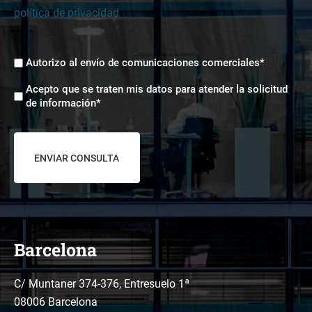
política de privacidad
Envíos
Autorizo al envío de comunicaciones comerciales*
comerciales
Aceptación
*
Acepto que se traten mis datos para atender la solicitud
tratamiento
de información*
de
datos
*
Barcelona
C/ Muntaner 374-376, Entresuelo 1ª
08006 Barcelona