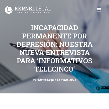
Ir
Main
al
Men
contenido
INCAPACIDAD
PERMANENTE POR
DEPRESIÓN: NUESTRA
NUEVA ENTREVISTA
PARA ‘INFORMATIVOS
TELECINCO’
Por
Kernel Legal
/
12 mayo, 2022