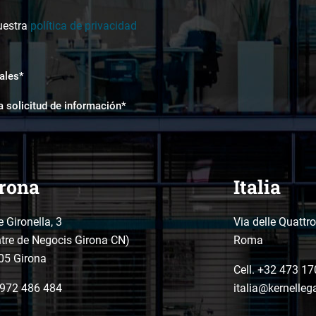
uestra
política de privacidad
ales*
a solicitud de información*
rona
Italia
e Gironella, 3
Via delle Quattr
tre de Negocis Girona CN)
Roma
05 Girona
Cell. +32 473 17
972 486 484
italia@kernelleg