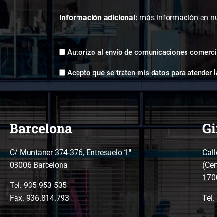
Información adicional:
más información en n
Envíos
Autorizo al envío de comunicaciones comerci
comerciales
Aceptación
*
Acepto que se traten mis datos para atender l
tratamiento
de
datos
*
Barcelona
Gi
C/ Muntaner 374-376, Entresuelo 1ª
Call
08006 Barcelona
(Cen
170
Tel.
935 953 535
Fax. 936.814.793
Tel.