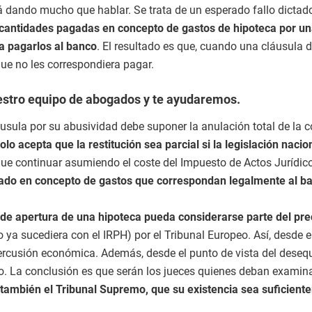
ando mucho que hablar. Se trata de un esperado fallo dictado p
 cantidades pagadas en concepto de gastos de hipoteca por una
a pagarlos al banco
. El resultado es que, cuando una cláusula de
que no les correspondiera pagar.
stro equipo de abogados y te ayudaremos.
usula por su abusividad debe suponer la anulación total de la c
solo acepta que la restitución sea parcial si la legislación n
que continuar asumiendo el coste del Impuesto de Actos Jurídico
ado en concepto de gastos que correspondan legalmente al b
 de apertura de una hipoteca pueda considerarse parte del pre
a sucediera con el IRPH) por el Tribunal Europeo. Así, desde el
rcusión económica. Además, desde el punto de vista del desequi
io. La conclusión es que serán los jueces quienes deban examinar 
también el Tribunal Supremo, que su existencia sea suficien