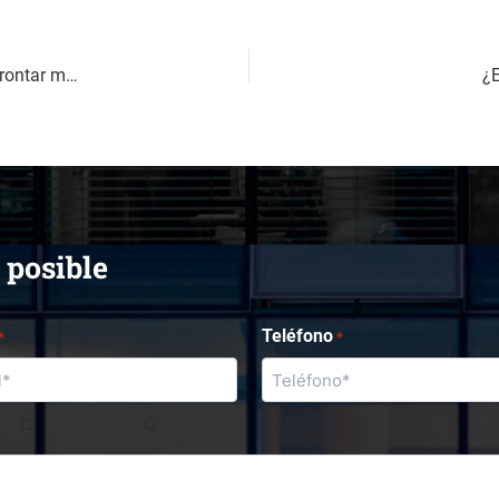
Parentalidad positiva y custodia de menores: pautas para afrontar mejor el divorcio
¿E
 posible
Teléfono
*
*