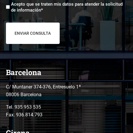
Aceptación
*
Acepto que se traten mis datos para atender la solicitud
tratamiento
de información*
de
datos
*
Barcelona
C/ Muntaner 374-376, Entresuelo 1ª
08006 Barcelona
Tel.
935 953 535
Fax. 936.814.793
Girona