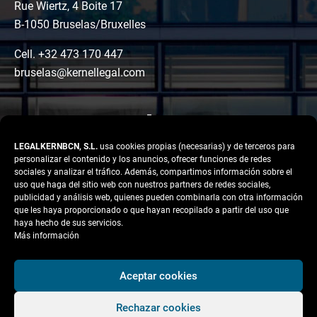
Rue Wiertz, 4 Boite 17
B-1050 Bruselas/Bruxelles
Cell. +32 473 170 447
bruselas@kernellegal.com
LEGALKERNBCN, S.L.
usa cookies propias (necesarias) y de terceros para
personalizar el contenido y los anuncios, ofrecer funciones de redes
sociales y analizar el tráfico. Además, compartimos información sobre el
uso que haga del sitio web con nuestros partners de redes sociales,
publicidad y análisis web, quienes pueden combinarla con otra información
LinkedIn
Instagram
Facebook
que les haya proporcionado o que hayan recopilado a partir del uso que
Copyright © 2026 Kernel
haya hecho de sus servicios.
Legal
Más información
Aviso legal
Aceptar cookies
Política de Privacidad
Rechazar cookies
Política de cookies