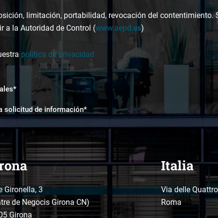
osición, limitación, portabilidad, revocación del contentimiento.
r a la Autoridad de Control (
www.aepd.es
)
uestra
política de privacidad
ales*
a solicitud de información*
rona
Italia
e Gironella, 3
Via delle Quattr
tre de Negocis Girona CN)
Roma
05 Girona