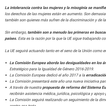
La intolerancia contra las mujeres y la misoginia se manif
los derechos de las mujeres están en aumento. Son demasiad
también son quienes más sufren de la discriminación y de la 
Sin embargo,
también son a menudo las primeras en buscar s
países.
Esta es la razón por la que la UE sigue trabajando co
La UE seguirá actuando tanto en el seno de la Unión como en e
La Comisión Europea aborda las desigualdades en los á
Estratégico para la Igualdad de Género 2016-2019.
La Comisión Europea dedicó el año 2017 a la
erradicació
La Comisión presentará este año una nueva iniciativa para e
A través de nuestra
propuesta de reforma del Sistema E
recibirán asistencia médica, jurídica, psicológica y apoyo 
La Comisión seguirá realizando un seguimiento de la dimen
contra esa trata.