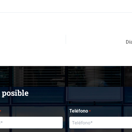
Día
 posible
Teléfono
*
*