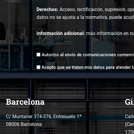
Derechos:
Acceso, rectificaicón, supresión, op
datos no se ajusta a la normativa, puede acudi
Información adicional:
más información en n
Envíos
Autorizo al envío de comunicaciones comerci
comerciales
Aceptación
*
Acepto que se traten mis datos para atender l
tratamiento
de
datos
*
Barcelona
Gi
C/ Muntaner 374-376, Entresuelo 1ª
Call
08006 Barcelona
(Cen
170