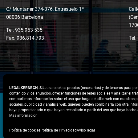
C/ Muntaner 374-376, Entresuelo 1ª
Call
08006 Barcelona
(Cen
170
Tel.
935 953 535
Fax. 936.814.793
Tel.
LEGALKERNBCN, S.L.
usa cookies propias (necesarias) y de terceros para per
contenido y los anuncios, ofrecer funciones de redes sociales y analizar el tr
LinkedIn
Instagram
Facebook
compartimos información sobre el uso que haga del sitio web con nuestros p
sociales, publicidad y análisis web, quienes pueden combinarla con otra info
haya proporcionado o que hayan recopilado a partir del uso que haya hecho d
Más información
Aviso legal
Política de Privacidad
Política 
Política de cookies
Política de Privacidad
Aviso legal
Condiciones Generales de Contratación
Suscrip