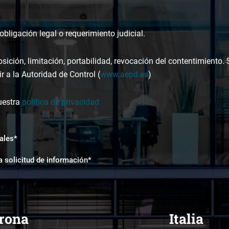
bligación legal o requerimiento judicial.
osición, limitación, portabilidad, revocación del contentimiento.
r a la Autoridad de Control (
www.aepd.es
)
uestra
política de privacidad
ales*
a solicitud de información*
rona
Italia