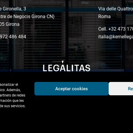
e Gironella, 3
Via delle Quattr
tre de Negocis Girona CN)
Roma
05 Girona
Cell. +32 473 17
972 486 484
italia@kernelleg
sonalizar el
Aceptar cookies
Re
áfico. Además,
artners de redes
rmación que les
e sus servicios.
de cookies
ción boletines