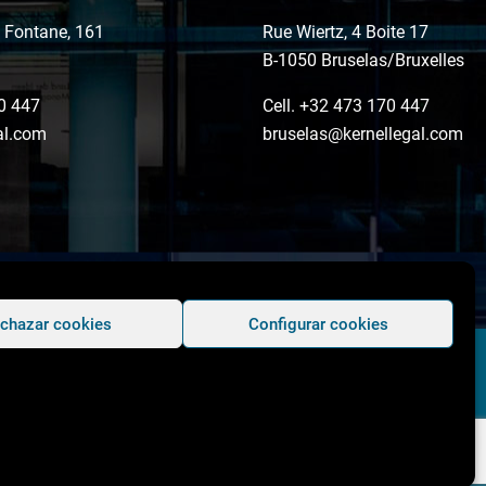
o Fontane, 161
Rue Wiertz, 4 Boite 17
B-1050 Bruselas/Bruxelles
0 447
Cell. +32 473 170 447
al.com
bruselas@kernellegal.com
chazar cookies
Configurar cookies
Copyright © 2026 Kernel Legal