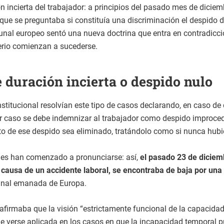
incierta del trabajador: a principios del pasado mes de diciemb
a que se preguntaba si constituía una discriminación el despido
ribunal europeo sentó una nueva doctrina que entra en contradicc
erio comienzan a sucederse.
 duración incierta o despido nulo
stitucional resolvían este tipo de casos declarando, en caso de
er caso se debe indemnizar al trabajador como despido improced
cto de ese despido sea eliminado, tratándolo como si nunca hubi
oles han comenzado a pronunciarse: así,
el pasado 23 de diciem
 causa de un accidente laboral, se encontraba de baja por una
trinal emanada de Europa.
 afirmaba que la visión “estrictamente funcional de la capacidad
ede verse aplicada en los casos en que la incapacidad temporal 