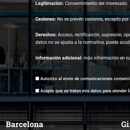
Legitimación:
Consentimiento del interesado.
Cesiones:
No se prevén cesiones, excepto por o
Derechos:
Acceso, rectificaicón, supresión, op
datos no se ajusta a la normativa, puede acudi
Información adicional:
más información en n
Envíos
Autorizo al envío de comunicaciones comerci
comerciales
Aceptación
*
Acepto que se traten mis datos para atender l
tratamiento
de
datos
*
Barcelona
Gi