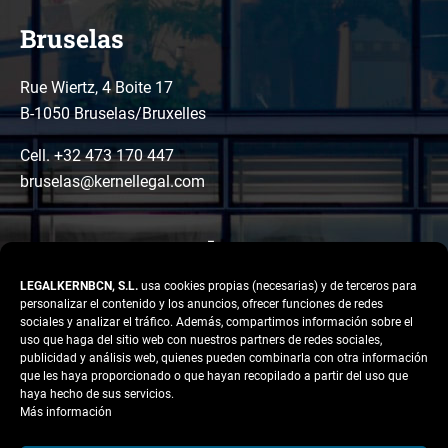
Bruselas
Rue Wiertz, 4 Boite 17
B-1050 Bruselas/Bruxelles
Cell. +32 473 170 447
bruselas@kernellegal.com
LEGALKERNBCN, S.L.
usa cookies propias (necesarias) y de terceros para
personalizar el contenido y los anuncios, ofrecer funciones de redes
sociales y analizar el tráfico. Además, compartimos información sobre el
uso que haga del sitio web con nuestros partners de redes sociales,
publicidad y análisis web, quienes pueden combinarla con otra información
LinkedIn
Instagram
Facebook
que les haya proporcionado o que hayan recopilado a partir del uso que
Copyright © 2026 Kernel
haya hecho de sus servicios.
Legal
Más información