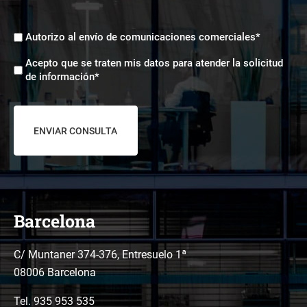
Envíos
Autorizo al envío de comunicaciones comerciales*
comerciales
Aceptación
*
Acepto que se traten mis datos para atender la solicitud
tratamiento
de información*
de
datos
*
Barcelona
C/ Muntaner 374-376, Entresuelo 1ª
08006 Barcelona
Tel.
935 953 535