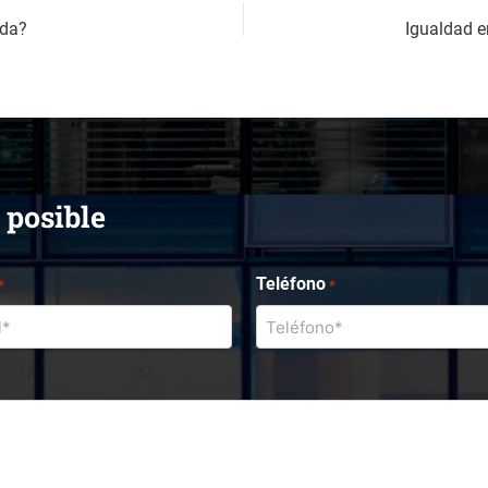
nda?
 posible
Teléfono
*
*