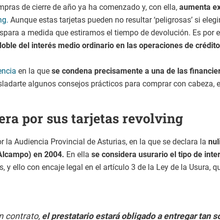
ras de cierre de año ya ha comenzado y, con ella,
aumenta ex
ng.
Aunque estas tarjetas pueden no resultar ‘peligrosas’ si el
ispara a medida que estiramos el tiempo de devolución. Es por e
doble del interés medio ordinario en las operaciones de crédit
encia
en la que
se condena precisamente a una de las financier
sladarte algunos consejos prácticos para comprar con cabeza, 
ra por sus tarjetas revolving
 la Audiencia Provincial de Asturias, en la que se declara la
nul
 Alcampo) en 2004.
En ella
se considera usurario el tipo de inte
 y ello con encaje legal en el artículo 3 de la Ley de la Usura, q
un contrato,
el prestatario estará obligado a entregar tan s