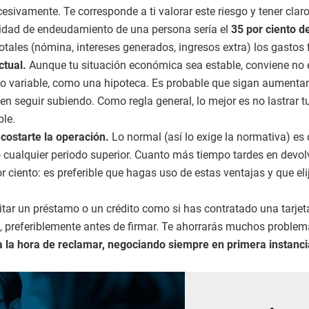
sivamente. Te corresponde a ti valorar este riesgo y tener cla
cidad de endeudamiento de una persona sería el
35 por ciento d
totales (nómina, intereses generados, ingresos extra) los gastos f
ctual.
Aunque tu situación económica sea estable, conviene no e
o variable, como una hipoteca. Es probable que sigan aumentando
den seguir subiendo. Como regla general, lo mejor es no lastrar
ble.
 costarte la operación.
Lo normal (así lo exige la normativa) es
o cualquier periodo superior. Cuanto más tiempo tardes en devolv
ciento: es preferible que hagas uso de estas ventajas y que elij
citar un préstamo o un crédito como si has contratado una tarje
, preferiblemente antes de firmar. Te ahorrarás muchos problem
la hora de reclamar, negociando siempre en primera instancia c