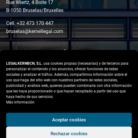
Rue Wiertz, 4 Boite 17
B-1050 Bruselas/Bruxelles
Cell. +32 473 170 447
bruselas@kernellegal.com
LEGALKERNBCN, S.L.
usa cookies propias (necesarias) y de terceros para
personalizar el contenido y los anuncios, ofrecer funciones de redes
sociales y analizar el tráfico. Además, compartimos información sobre el
uso que haga del sitio web con nuestros partners de redes sociales,
publicidad y análisis web, quienes pueden combinarla con otra información
LinkedIn
Instagram
Facebook
que les haya proporcionado o que hayan recopilado a partir del uso que
Copyright © 2026 Kernel
haya hecho de sus servicios.
Legal
Más información
Aviso legal
Aceptar cookies
Política de Privacidad
Rechazar cookies
Política de cookies