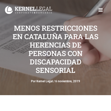
Ir
Main
al
Men
contenido
MENOS RESTRICCIONES
EN CATALUÑA PARA LAS
HERENCIAS DE
PERSONAS CON
DISCAPACIDAD
SENSORIAL
Por
Kernel Legal
/
6 noviembre, 2019