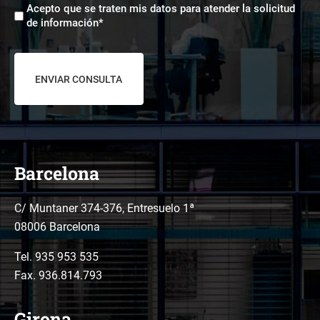
Aceptación
*
Acepto que se traten mis datos para atender la solicitud
tratamiento
de información*
de
datos
*
Barcelona
C/ Muntaner 374-376, Entresuelo 1ª
08006 Barcelona
Tel.
935 953 535
Fax. 936.814.793
Girona