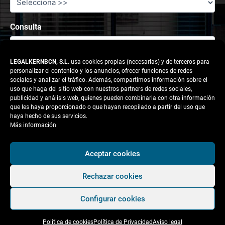
Consulta
LEGALKERNBCN, S.L.
usa cookies propias (necesarias) y de terceros para
personalizar el contenido y los anuncios, ofrecer funciones de redes
sociales y analizar el tráfico. Además, compartimos información sobre el
uso que haga del sitio web con nuestros partners de redes sociales,
publicidad y análisis web, quienes pueden combinarla con otra información
que les haya proporcionado o que hayan recopilado a partir del uso que
haya hecho de sus servicios.
Más información
Responsable tratamiento: legalkernbcn, S.L.
Aceptar cookies
Rechazar cookies
Finalidad:
Atender la solicitud del usuario.
Configurar cookies
Legitimación:
Consentimiento del interesado.
Política de cookies
Política de Privacidad
Aviso legal