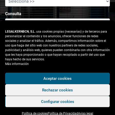
Consulta
LEGALKERNBCN, S.L.
usa cookies propias (necesarias) y de terceros para
personalizar el contenido y los anuncios, ofrecer funciones de redes
sociales y analizar el tráfico. Además, compartimos información sobre el
uso que haga del sitio web con nuestros partners de redes sociales,
publicidad y análisis web, quienes pueden combinarla con otra información
que les haya proporcionado o que hayan recopilado a partir del uso que
haya hecho de sus servicios.
Más información
Responsable tratamiento: legalkernbcn, S.L.
Aceptar cookies
Rechazar cookies
Finalidad:
Atender la solicitud del usuario.
Configurar cookies
Legitimación:
Consentimiento del interesado.
Política de cookies
Política de Privacidad
Aviso legal