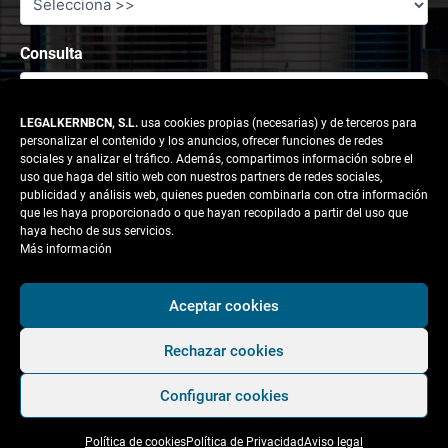
Consulta
LEGALKERNBCN, S.L.
usa cookies propias (necesarias) y de terceros para
personalizar el contenido y los anuncios, ofrecer funciones de redes
sociales y analizar el tráfico. Además, compartimos información sobre el
uso que haga del sitio web con nuestros partners de redes sociales,
publicidad y análisis web, quienes pueden combinarla con otra información
que les haya proporcionado o que hayan recopilado a partir del uso que
haya hecho de sus servicios.
Más información
Responsable tratamiento: legalkernbcn, S.L.
Aceptar cookies
Rechazar cookies
Finalidad:
Atender la solicitud del usuario.
Configurar cookies
Legitimación:
Consentimiento del interesado.
Política de cookies
Política de Privacidad
Aviso legal