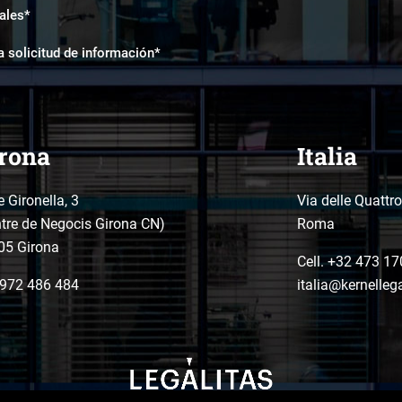
ales*
a solicitud de información*
rona
Italia
e Gironella, 3
Via delle Quattr
tre de Negocis Girona CN)
Roma
05 Girona
Cell. +32 473 17
972 486 484
italia@kernelleg