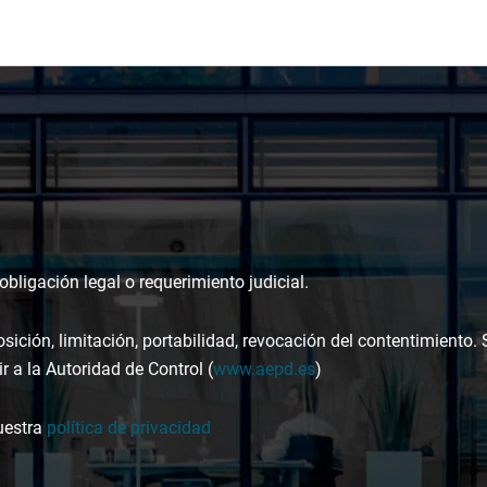
bligación legal o requerimiento judicial.
osición, limitación, portabilidad, revocación del contentimiento.
r a la Autoridad de Control (
www.aepd.es
)
uestra
política de privacidad