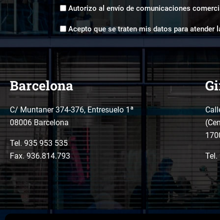
Envíos
Autorizo al envío de comunicaciones comerci
comerciales
Aceptación
*
Acepto que se traten mis datos para atender l
tratamiento
de
datos
*
Barcelona
Gi
C/ Muntaner 374-376, Entresuelo 1ª
Call
08006 Barcelona
(Cen
170
Tel.
935 953 535
Fax. 936.814.793
Tel.