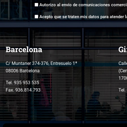
Envíos
Autorizo al envío de comunicaciones comerci
comerciales
Aceptación
*
Acepto que se traten mis datos para atender l
tratamiento
de
datos
*
Barcelona
Gi
C/ Muntaner 374-376, Entresuelo 1ª
Call
08006 Barcelona
(Cen
170
Tel.
935 953 535
Fax. 936.814.793
Tel.