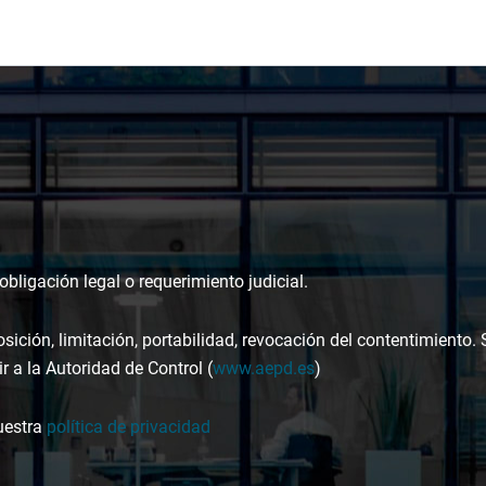
bligación legal o requerimiento judicial.
osición, limitación, portabilidad, revocación del contentimiento.
r a la Autoridad de Control (
www.aepd.es
)
uestra
política de privacidad