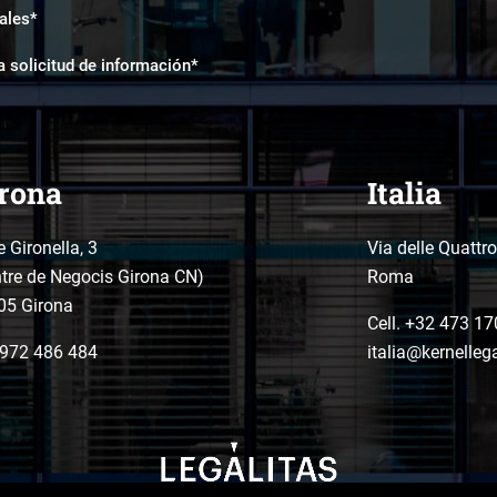
ales*
a solicitud de información*
rona
Italia
e Gironella, 3
Via delle Quattr
tre de Negocis Girona CN)
Roma
05 Girona
Cell. +32 473 17
972 486 484
italia@kernelleg