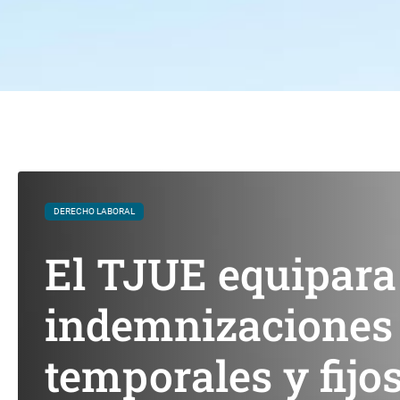
DERECHO LABORAL
El TJUE equipara
indemnizaciones 
temporales y fijo