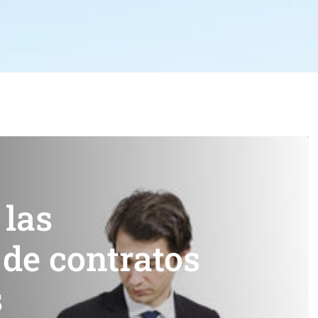
 las
de contratos
s