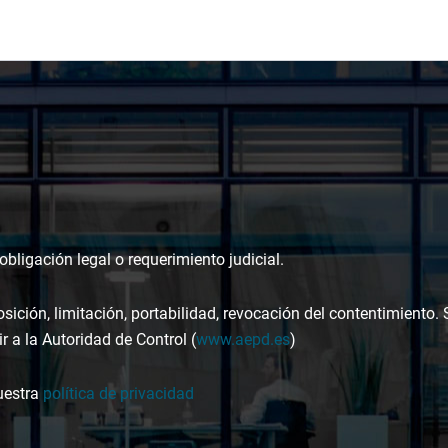
bligación legal o requerimiento judicial.
osición, limitación, portabilidad, revocación del contentimiento.
r a la Autoridad de Control (
www.aepd.es
)
uestra
política de privacidad