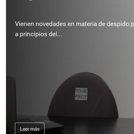
Vienen novedades en materia de despido por
a principios del...
Leer más