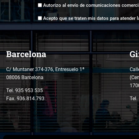
Envíos
Autorizo al envío de comunicaciones comerci
comerciales
Aceptación
*
Acepto que se traten mis datos para atender l
tratamiento
de
datos
*
Barcelona
Gi
C/ Muntaner 374-376, Entresuelo 1ª
Call
08006 Barcelona
(Cen
170
Tel.
935 953 535
Fax. 936.814.793
Tel.