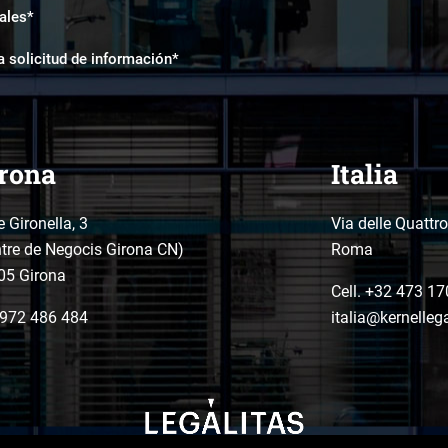
ales*
a solicitud de información*
rona
Italia
e Gironella, 3
Via delle Quattr
tre de Negocis Girona CN)
Roma
05 Girona
Cell. +32 473 17
972 486 484
italia@kernelleg