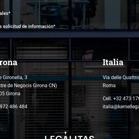
ales*
a solicitud de información*
rona
Italia
e Gironella, 3
Via delle Quattr
tre de Negocis Girona CN)
Roma
05 Girona
Cell. +32 473 17
972 486 484
italia@kernelleg