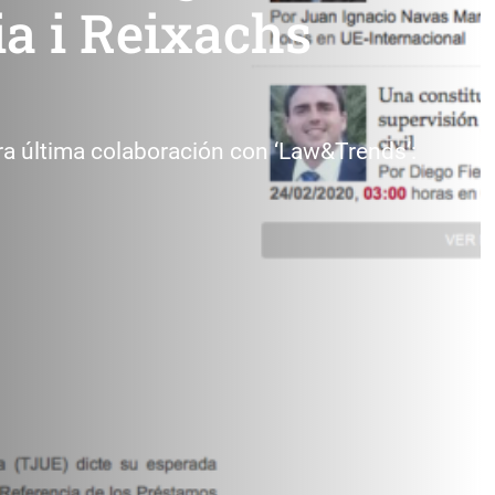
ia i Reixachs
a última colaboración con ‘Law&Trends’: