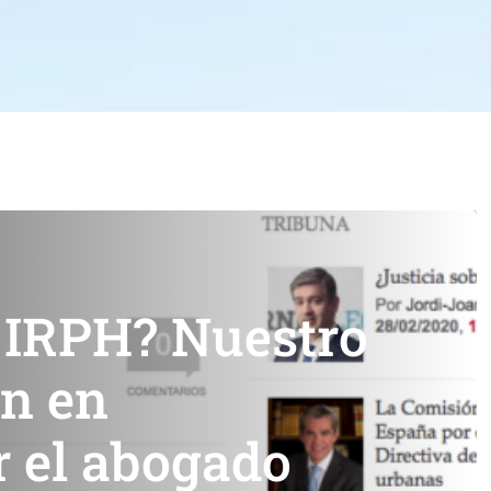
l IRPH? Nuestro
ón en
r el abogado