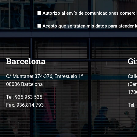
Envíos
Autorizo al envío de comunicaciones comerci
comerciales
Aceptación
*
Acepto que se traten mis datos para atender l
tratamiento
de
datos
*
Barcelona
Gi
C/ Muntaner 374-376, Entresuelo 1ª
Call
08006 Barcelona
(Cen
170
Tel.
935 953 535
Fax. 936.814.793
Tel.