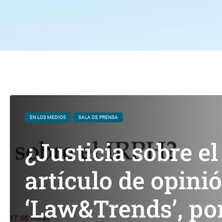
EN LOS MEDIOS
SALA DE PRENSA
¿Justicia sobre e
artículo de opini
‘Law&Trends’, po