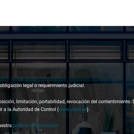
bligación legal o requerimiento judicial.
osición, limitación, portabilidad, revocación del contentimiento.
r a la Autoridad de Control (
www.aepd.es
)
uestra
política de privacidad