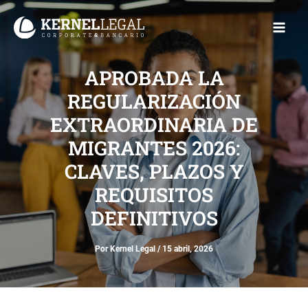
Ir
Main
al
Men
contenido
APROBADA LA
REGULARIZACIÓN
EXTRAORDINARIA DE
MIGRANTES 2026:
CLAVES, PLAZOS Y
REQUISITOS
DEFINITIVOS
Por
Kernel Legal
/
15 abril, 2026