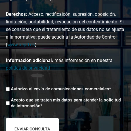
Derechos:
Acceso, rectificaicón, supresión, oposición,
limitación, portabilidad, revocación del contentimiento. Si
se considera que el tratamiento de sus datos no se ajusta
a la normativa, puede acudir a la Autoridad de Control
(
www.aepd.es
)
Información adicional:
más información en nuestra
política de privacidad
Envíos
Autorizo al envío de comunicaciones comerciales*
comerciales
Aceptación
*
Acepto que se traten mis datos para atender la solicitud
tratamiento
de información*
de
datos
*