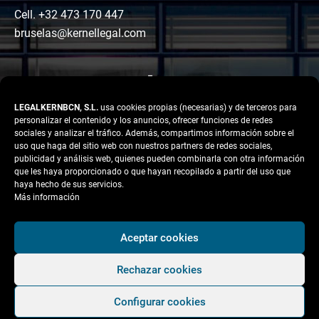
Cell. +32 473 170 447
bruselas@kernellegal.com
LEGALKERNBCN, S.L.
usa cookies propias (necesarias) y de terceros para
personalizar el contenido y los anuncios, ofrecer funciones de redes
sociales y analizar el tráfico. Además, compartimos información sobre el
uso que haga del sitio web con nuestros partners de redes sociales,
publicidad y análisis web, quienes pueden combinarla con otra información
LinkedIn
Instagram
Facebook
que les haya proporcionado o que hayan recopilado a partir del uso que
Copyright © 2026 Kernel
haya hecho de sus servicios.
Legal
Más información
Aviso legal
Aceptar cookies
Política de Privacidad
Rechazar cookies
Política de cookies
Condiciones Generales
Configurar cookies
de Contratación