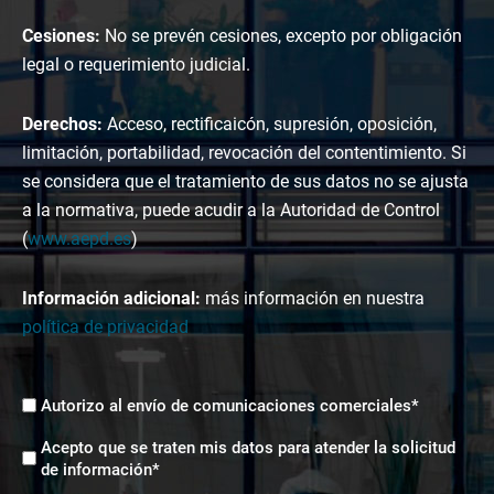
Cesiones:
No se prevén cesiones, excepto por obligación
legal o requerimiento judicial.
Derechos:
Acceso, rectificaicón, supresión, oposición,
limitación, portabilidad, revocación del contentimiento. Si
se considera que el tratamiento de sus datos no se ajusta
a la normativa, puede acudir a la Autoridad de Control
(
www.aepd.es
)
Información adicional:
más información en nuestra
política de privacidad
Envíos
Autorizo al envío de comunicaciones comerciales*
comerciales
Aceptación
*
Acepto que se traten mis datos para atender la solicitud
tratamiento
de información*
de