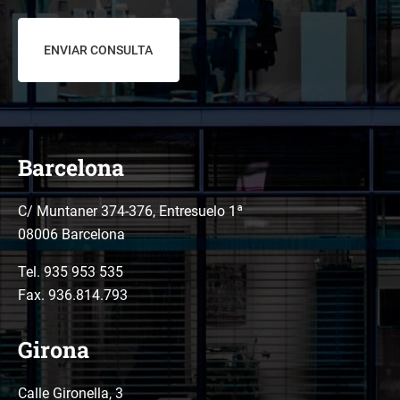
datos
*
Barcelona
C/ Muntaner 374-376, Entresuelo 1ª
08006 Barcelona
Tel.
935 953 535
Fax. 936.814.793
Girona
Calle Gironella, 3