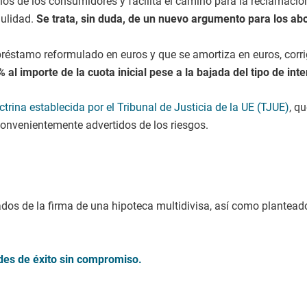
os de los consumidores y facilita el camino para la reclamación
nulidad.
Se trata, sin duda, de un nuevo argumento para los ab
préstamo reformulado en euros y que se amortiza en euros, corr
 importe de la cuota inicial pese a la bajada del tipo de inte
ctrina establecida por el Tribunal de Justicia de la UE (TJUE)
, q
onvenientemente advertidos de los riesgos.
vados de la firma de una hipoteca multidivisa, así como plantead
des de éxito sin compromiso.