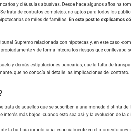
bancarios y cláusulas abusivas. Desde hace algunos años ha t
Se trata de contratos complejos, no aptos para todos los público
hipotecarias de miles de familias.
En este post te explicamos có
ibunal Supremo relacionada con hipotecas y, en este caso -como
propiadamente y de forma íntegra los riesgos que conllevaba sus
suelo y demás estipulaciones bancarias, que la falta de transpa
rmante, que no conocía al detalle las implicaciones del contrato.
?
se trata de aquellas que se suscriben a una moneda distinta de 
e interés más bajos -cuando esto sea así- y la evolución de la di
nte la burbuja inmobiliaria, especialmente en el momento previo a