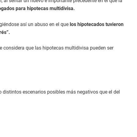
, al sentar un nuevo e importante precedente en el que la
ogados para hipotecas multidivisa.
igiéndose así un abuso en el que
los hipotecados tuvieron
rés”.
ue considera que las hipotecas multidivisa pueden ser
o distintos escenarios posibles más negativos que el del