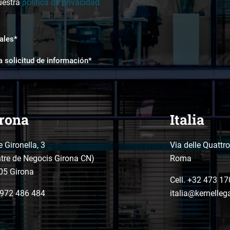
uestra
política de privacidad
ales*
a solicitud de información*
rona
Italia
e Gironella, 3
Via delle Quattr
tre de Negocis Girona CN)
Roma
05 Girona
Cell. +32 473 17
972 486 484
italia@kernelleg