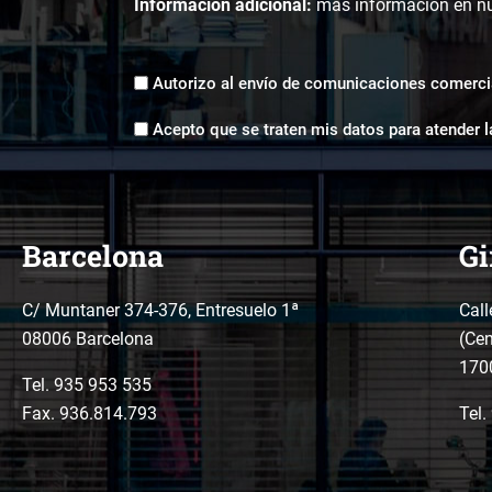
Información adicional:
más información en n
Envíos
Autorizo al envío de comunicaciones comerci
comerciales
Aceptación
*
Acepto que se traten mis datos para atender l
tratamiento
de
datos
*
Barcelona
Gi
C/ Muntaner 374-376, Entresuelo 1ª
Call
08006 Barcelona
(Cen
170
Tel.
935 953 535
Fax. 936.814.793
Tel.