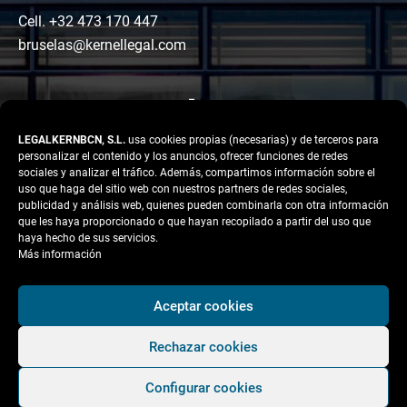
Cell. +32 473 170 447
bruselas@kernellegal.com
LEGALKERNBCN, S.L.
usa cookies propias (necesarias) y de terceros para
personalizar el contenido y los anuncios, ofrecer funciones de redes
sociales y analizar el tráfico. Además, compartimos información sobre el
uso que haga del sitio web con nuestros partners de redes sociales,
publicidad y análisis web, quienes pueden combinarla con otra información
LinkedIn
Instagram
Facebook
que les haya proporcionado o que hayan recopilado a partir del uso que
Copyright © 2026 Kernel
haya hecho de sus servicios.
Legal
Más información
Aviso legal
Aceptar cookies
Política de Privacidad
Rechazar cookies
Política de cookies
Condiciones Generales
Configurar cookies
de Contratación