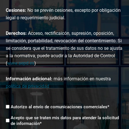
Cesiones:
No se prevén cesiones, excepto por obligación
legal o requerimiento judicial.
Derechos:
Acceso, rectificaicón, supresión, oposición,
limitación, portabilidad, revocación del contentimiento. Si
se considera que el tratamiento de sus datos no se ajusta
a la normativa, puede acudir a la Autoridad de Control
(
www.aepd.es
)
Información adicional:
más información en nuestra
política de privacidad
Envíos
Autorizo al envío de comunicaciones comerciales*
comerciales
Aceptación
*
Acepto que se traten mis datos para atender la solicitud
tratamiento
de información*
de