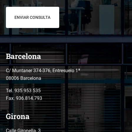
datos
*
Barcelona
C/ Muntaner 374-376, Entresuelo 1ª
08006 Barcelona
Tel.
935 953 535
Fax. 936.814.793
Girona
Calle Gironella, 3