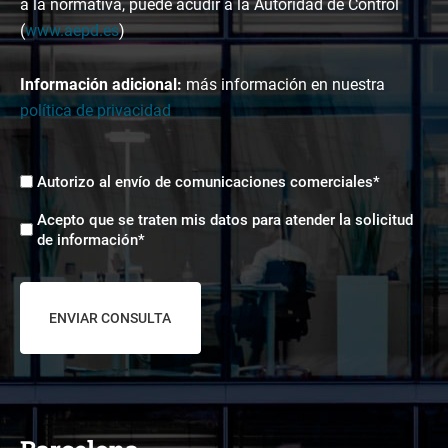
a la normativa, puede acudir a la Autoridad de Control
(
www.aepd.es
)
Información adicional:
más información en nuestra
política de privacidad
Envíos
Autorizo al envío de comunicaciones comerciales*
comerciales
Aceptación
*
Acepto que se traten mis datos para atender la solicitud
tratamiento
de información*
de
datos
*