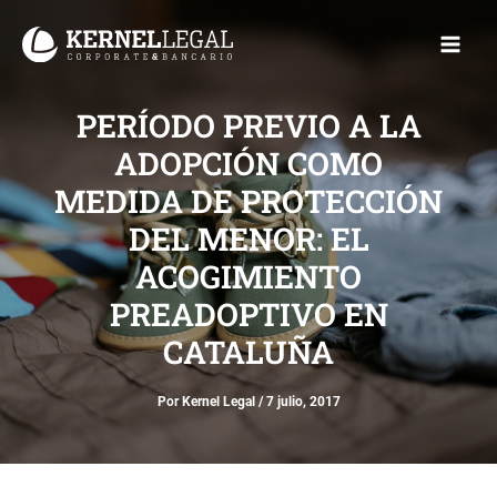
Ir
Main
al
Men
contenido
PERÍODO PREVIO A LA
ADOPCIÓN COMO
MEDIDA DE PROTECCIÓN
DEL MENOR: EL
ACOGIMIENTO
PREADOPTIVO EN
CATALUÑA
Por
Kernel Legal
/
7 julio, 2017