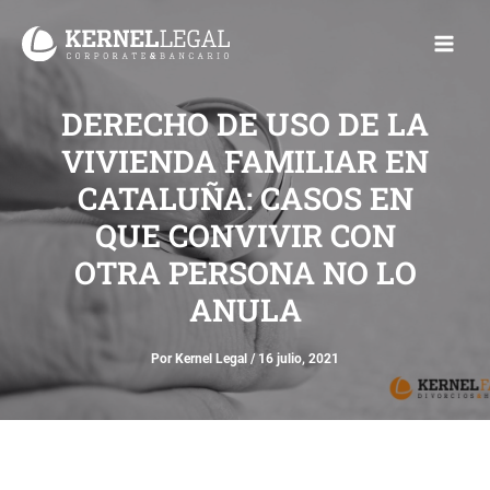
Ir
Main
al
Men
contenido
DERECHO DE USO DE LA
VIVIENDA FAMILIAR EN
CATALUÑA: CASOS EN
QUE CONVIVIR CON
OTRA PERSONA NO LO
ANULA
Por
Kernel Legal
/
16 julio, 2021