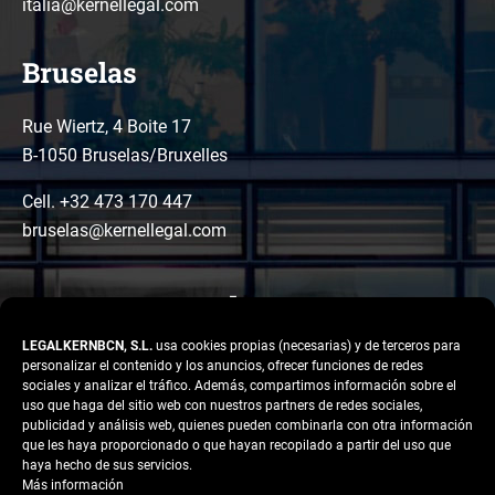
italia@kernellegal.com
Bruselas
Rue Wiertz, 4 Boite 17
B-1050 Bruselas/Bruxelles
Cell. +32 473 170 447
bruselas@kernellegal.com
LEGALKERNBCN, S.L.
usa cookies propias (necesarias) y de terceros para
personalizar el contenido y los anuncios, ofrecer funciones de redes
sociales y analizar el tráfico. Además, compartimos información sobre el
uso que haga del sitio web con nuestros partners de redes sociales,
publicidad y análisis web, quienes pueden combinarla con otra información
LinkedIn
Instagram
Facebook
que les haya proporcionado o que hayan recopilado a partir del uso que
Copyright © 2026 Kernel
haya hecho de sus servicios.
Legal
Más información