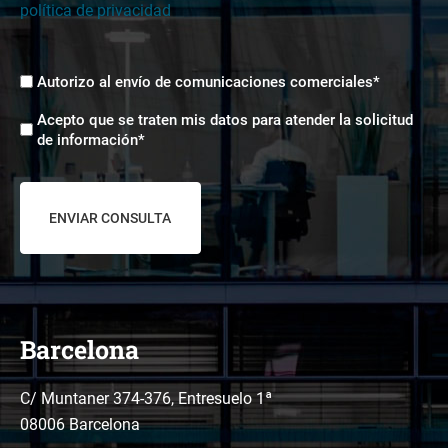
política de privacidad
Envíos
Autorizo al envío de comunicaciones comerciales*
comerciales
Aceptación
*
Acepto que se traten mis datos para atender la solicitud
tratamiento
de información*
de
datos
*
Barcelona
C/ Muntaner 374-376, Entresuelo 1ª
08006 Barcelona