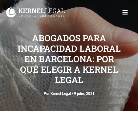
Ir
Main
al
Men
contenido
ABOGADOS PARA
INCAPACIDAD LABORAL
EN BARCELONA: POR
QUÉ ELEGIR A KERNEL
LEGAL
Por
Kernel Legal
/
9 julio, 2021