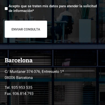
comerciales
Aceptación
*
Acepto que se traten mis datos para atender la solicitud
tratamiento
de información*
de
datos
*
Barcelona
C/ Muntaner 374-376, Entresuelo 1ª
08006 Barcelona
Tel.
935 953 535
Fax. 936.814.793