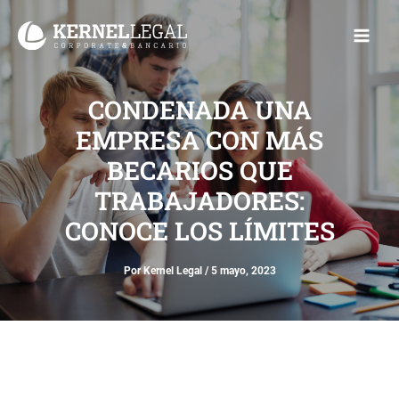
Ir
Main
al
Men
contenido
CONDENADA UNA
EMPRESA CON MÁS
BECARIOS QUE
TRABAJADORES:
CONOCE LOS LÍMITES
Por
Kernel Legal
/
5 mayo, 2023