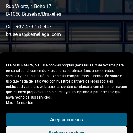
Rue Wiertz, 4 Boite 17
B-1050 Bruselas/Bruxelles
Cell. +32 473 170 447
bruselas@kernellegal.com
LEGALKERNBCN, S.L.
usa cookies propias (necesarias) y de terceros para
personalizar el contenido y los anuncios, ofrecer funciones de redes
sociales y analizar el tráfico. Además, compartimos información sobre el
uso que haga del sitio web con nuestros partners de redes sociales,
publicidad y análisis web, quienes pueden combinarla con otra información
LinkedIn
Instagram
Facebook
que les haya proporcionado o que hayan recopilado a partir del uso que
Copyright © 2026 Kernel
haya hecho de sus servicios.
Legal
Más información
Aviso legal
Aceptar cookies
Política de Privacidad
Rechazar cookies