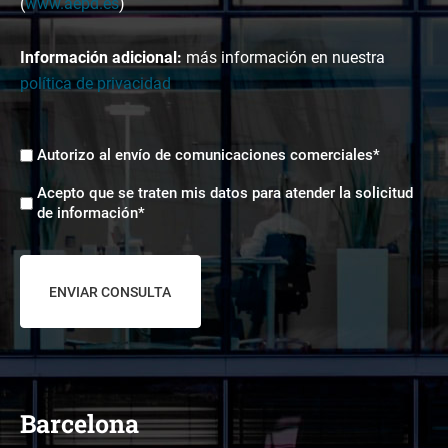
(
www.aepd.es
)
Información adicional:
más información en nuestra
política de privacidad
Envíos
Autorizo al envío de comunicaciones comerciales*
comerciales
Aceptación
*
Acepto que se traten mis datos para atender la solicitud
tratamiento
de información*
de
datos
*
Barcelona