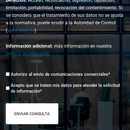
Derechos:
Acceso, rectificaicón, supresión, oposición,
limitación, portabilidad, revocación del contentimiento. Si
se considera que el tratamiento de sus datos no se ajusta
a la normativa, puede acudir a la Autoridad de Control
(
www.aepd.es
)
Información adicional:
más información en nuestra
política de privacidad
Envíos
Autorizo al envío de comunicaciones comerciales*
comerciales
Aceptación
*
Acepto que se traten mis datos para atender la solicitud
tratamiento
de información*
de
datos
*