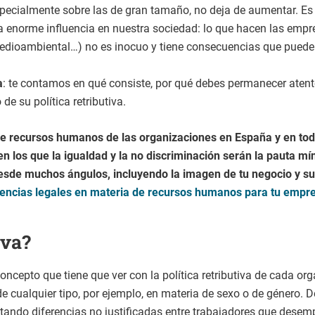
pecialmente sobre las de gran tamaño, no deja de aumentar. Es 
enorme influencia en nuestra sociedad: lo que hacen las empres
medioambiental…) no es inocuo y tiene consecuencias que puede
a
: te contamos en qué consiste, por qué debes permanecer atent
e su política retributiva.
e recursos humanos de las organizaciones en España y en to
n los que la igualdad y la no discriminación serán la pauta mí
desde muchos ángulos, incluyendo la imagen de tu negocio y su
igencias legales en materia de recursos humanos para tu empr
iva?
oncepto que tiene que ver con la política retributiva de cada or
de cualquier tipo, por ejemplo, en materia de sexo o de género. 
 evitando diferencias no justificadas entre trabajadores que des