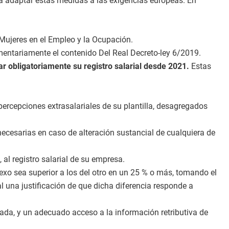
ra adaptar estas medidas a las exigencias europeas. En
Mujeres en el Empleo y la Ocupación.
amentariamente el contenido Del Real Decreto-ley 6/2019.
obligatoriamente su registro salarial desde 2021.
Estas
percepciones extrasalariales de su plantilla, desagregados
ecesarias en caso de alteración sustancial de cualquiera de
 al registro salarial de su empresa.
exo sea superior a los del otro en un 25 % o más, to
mando el
ial una justificación de que dicha diferencia responde a
zada, y un adecuado acceso a la información retributiva
de