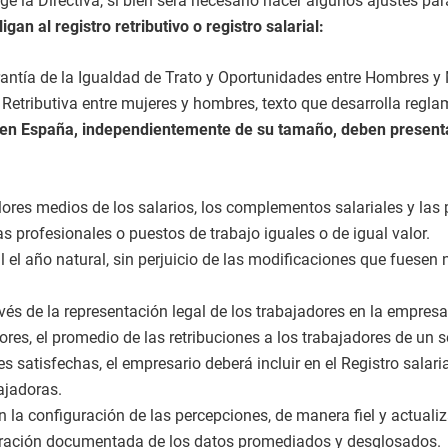
 la Directiva, si bien será necesario hacer algunos ajustes pa
n al registro retributivo o registro salarial:
ntía de la Igualdad de Trato y Oportunidades entre Hombres y 
d Retributiva entre mujeres y hombres, texto que desarrolla regl
en España, independientemente de su tamaño, deben presentar 
alores medios de los salarios, los com
plementos salariales y las 
as profesionales o puestos de trabajo iguales o de
igual valor.
 el año natural, sin perjuicio de las
modificaciones que fuesen n
vés de la representación legal de los
trabajadores en la empresa,
es, el promedio de las retribuciones
a los trabajadores de un s
es satisfechas, el empresario
deberá incluir en el Registro salar
ajadoras.
en la configuración de
las percepciones, de manera fiel y actuali
oración documentada de los datos
promediados y desglosados.