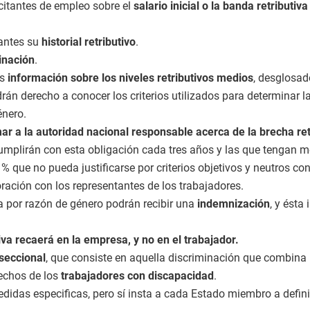
citantes de empleo sobre el
salario inicial o la banda retributi
tantes su
historial retributivo
.
inación
.
es
información sobre los niveles retributivos medios
, desglosad
án derecho a conocer los criterios utilizados para determinar la 
énero.
ar a la autoridad nacional responsable acerca de la brecha re
cumplirán con esta obligación cada tres años y las que tengan
5 % que no pueda justificarse por criterios objetivos y neutros co
ración con los representantes de los trabajadores.
a por razón de género podrán recibir una
indemnización
, y ésta
iva recaerá en la empresa, y no en el trabajador.
rseccional
, que consiste en aquella discriminación que combina
rechos de los
trabajadores con discapacidad
.
medidas especificas, pero sí insta a cada Estado miembro a defi