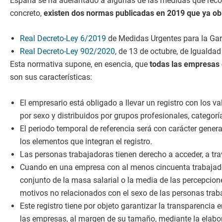
España se ha adelantado a algunas de las medidas que recoge
concreto,
existen dos normas publicadas en 2019 que ya obliga
Real Decreto-Ley 6/2019
de Medidas Urgentes para la Gara
Real Decreto-Ley 902/2020
, de 13 de octubre, de Igualda
Esta normativa supone, en esencia, que
todas las empresas 
son sus características:
El empresario está obligado a llevar un registro con los v
por sexo y
distribuidos por grupos profesionales, categorí
El periodo temporal de referencia será con carácter general
los ele
mentos que integran el registro.
Las personas trabajadoras tienen derecho a acceder, a tra
Cuando en una empresa con al menos cincuenta trabajador
conjunto de la masa salarial o la media de las percepcion
motivos
no relacionados con el sexo de las personas trab
Este registro tiene por objeto garantizar la transparencia 
las empresas, al margen de su tamaño, mediante la elab