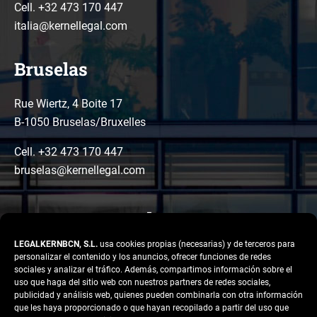
Cell. +32 473 170 447
italia@kernellegal.com
Bruselas
Rue Wiertz, 4 Boite 17
B-1050 Bruselas/Bruxelles
Cell. +32 473 170 447
bruselas@kernellegal.com
LEGALKERNBCN, S.L.
usa cookies propias (necesarias) y de terceros para
personalizar el contenido y los anuncios, ofrecer funciones de redes
sociales y analizar el tráfico. Además, compartimos información sobre el
uso que haga del sitio web con nuestros partners de redes sociales,
publicidad y análisis web, quienes pueden combinarla con otra información
LinkedIn
Instagram
Facebook
que les haya proporcionado o que hayan recopilado a partir del uso que
Copyright © 2026 Kernel