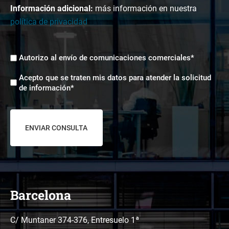
Información adicional:
más información en nuestra
política de privacidad
Envíos
Autorizo al envío de comunicaciones comerciales*
comerciales
Aceptación
*
Acepto que se traten mis datos para atender la solicitud
tratamiento
de información*
de
datos
*
Barcelona
C/ Muntaner 374-376, Entresuelo 1ª