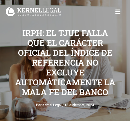
Ir
Main
al
Men
contenido
IRPH: EL TJUE FALLA
QUE EL CARÁCTER
OFICIAL DEL ÍNDICE DE
REFERENCIA NO
EXCLUYE
AUTOMÁTICAMENTE LA
MALA FE DEL BANCO
Por
Kernel Legal
/
13 diciembre, 2024