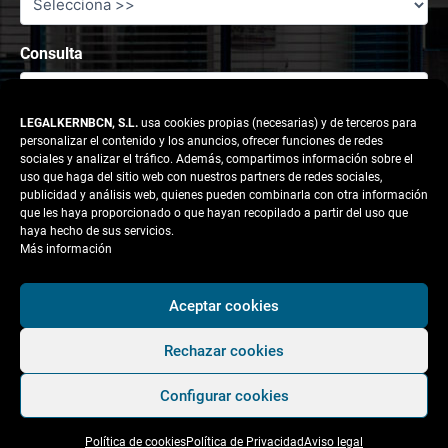
Consulta
LEGALKERNBCN, S.L.
usa cookies propias (necesarias) y de terceros para
personalizar el contenido y los anuncios, ofrecer funciones de redes
sociales y analizar el tráfico. Además, compartimos información sobre el
uso que haga del sitio web con nuestros partners de redes sociales,
publicidad y análisis web, quienes pueden combinarla con otra información
que les haya proporcionado o que hayan recopilado a partir del uso que
haya hecho de sus servicios.
Más información
Responsable tratamiento: legalkernbcn, S.L.
Aceptar cookies
Rechazar cookies
Finalidad:
Atender la solicitud del usuario.
Configurar cookies
Legitimación:
Consentimiento del interesado.
Política de cookies
Política de Privacidad
Aviso legal