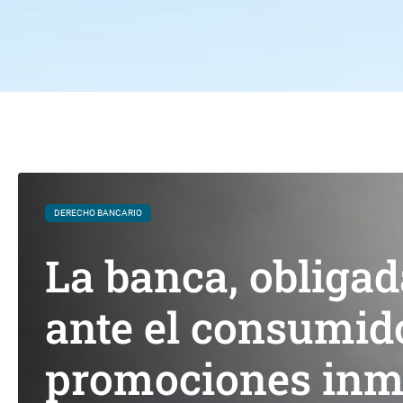
DERECHO BANCARIO
La banca, obligad
ante el consumid
promociones inmo