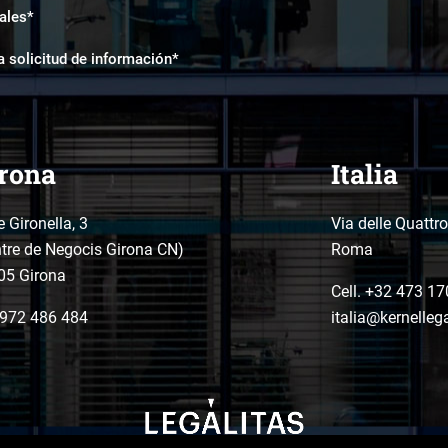
ales*
a solicitud de información*
rona
Italia
e Gironella, 3
Via delle Quattr
tre de Negocis Girona CN)
Roma
05 Girona
Cell. +32 473 17
972 486 484
italia@kernelleg