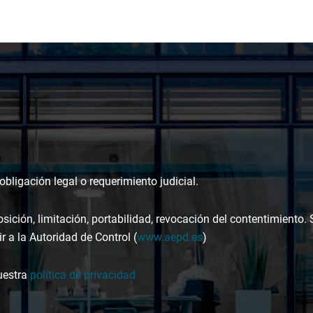
bligación legal o requerimiento judicial.
osición, limitación, portabilidad, revocación del contentimiento.
r a la Autoridad de Control (
www.aepd.es
)
uestra
política de privacidad