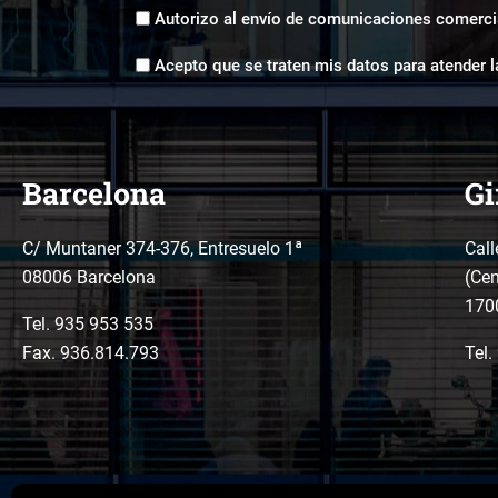
Envíos
Autorizo al envío de comunicaciones comerci
comerciales
Aceptación
*
Acepto que se traten mis datos para atender l
tratamiento
de
datos
*
Barcelona
Gi
C/ Muntaner 374-376, Entresuelo 1ª
Call
08006 Barcelona
(Cen
170
Tel.
935 953 535
Fax. 936.814.793
Tel.