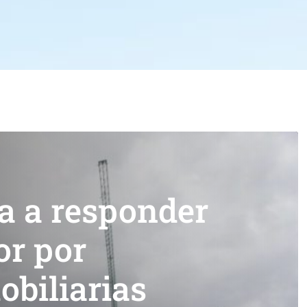
a a responder
or por
biliarias