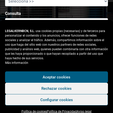
Consulta
LEGALKERNBCN, S.L.
usa cookies propias (necesarias) y de terceros para
personalizar el contenido y los anuncios, ofrecer funciones de redes
sociales y analizar el tráfico. Además, compartimos información sobre el
uso que haga del sitio web con nuestros partners de redes sociales,
publicidad y análisis web, quienes pueden combinarla con otra información
que les haya proporcionado o que hayan recopilado a partir del uso que
haya hecho de sus servicios.
Más información
Responsable tratamiento: legalkernbcn, S.L.
Aceptar cookies
Rechazar cookies
Finalidad:
Atender la solicitud del usuario.
Configurar cookies
Legitimación:
Consentimiento del interesado.
Política de cookies
Política de Privacidad
Aviso legal