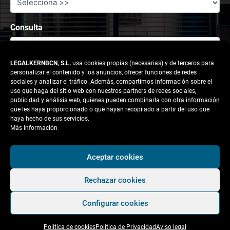
Consulta
LEGALKERNBCN, S.L.
usa cookies propias (necesarias) y de terceros para
personalizar el contenido y los anuncios, ofrecer funciones de redes
sociales y analizar el tráfico. Además, compartimos información sobre el
uso que haga del sitio web con nuestros partners de redes sociales,
publicidad y análisis web, quienes pueden combinarla con otra información
que les haya proporcionado o que hayan recopilado a partir del uso que
haya hecho de sus servicios.
Más información
Responsable tratamiento: legalkernbcn, S.L.
Aceptar cookies
Rechazar cookies
Finalidad:
Atender la solicitud del usuario.
Configurar cookies
Legitimación:
Consentimiento del interesado.
Política de cookies
Política de Privacidad
Aviso legal