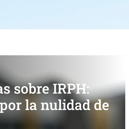
as sobre IRPH:
 por la nulidad de