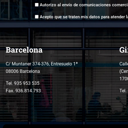
Envíos
Autorizo al envío de comunicaciones comerci
comerciales
Aceptación
*
Acepto que se traten mis datos para atender l
tratamiento
de
datos
*
Barcelona
Gi
C/ Muntaner 374-376, Entresuelo 1ª
Call
08006 Barcelona
(Cen
170
Tel.
935 953 535
Fax. 936.814.793
Tel.