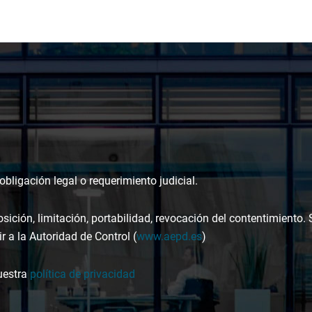
bligación legal o requerimiento judicial.
osición, limitación, portabilidad, revocación del contentimiento.
r a la Autoridad de Control (
www.aepd.es
)
uestra
política de privacidad