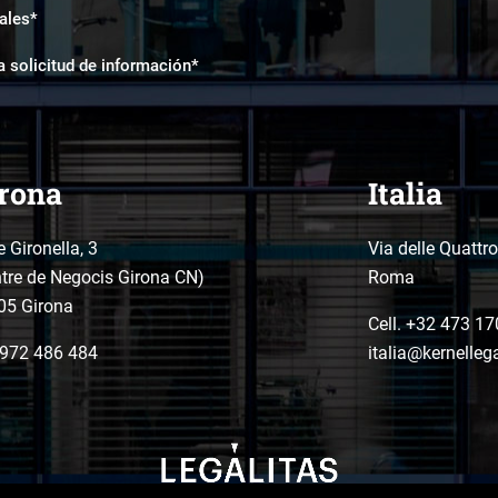
ales*
a solicitud de información*
rona
Italia
e Gironella, 3
Via delle Quattr
tre de Negocis Girona CN)
Roma
05 Girona
Cell. +32 473 17
972 486 484
italia@kernelleg