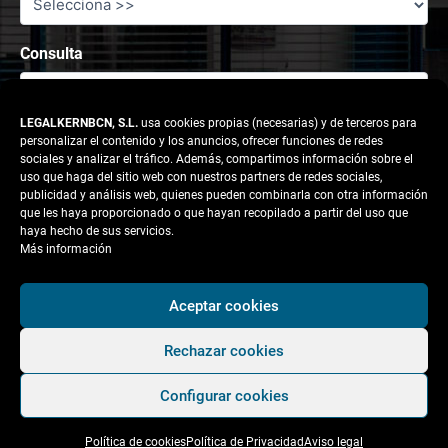
Consulta
LEGALKERNBCN, S.L.
usa cookies propias (necesarias) y de terceros para
personalizar el contenido y los anuncios, ofrecer funciones de redes
sociales y analizar el tráfico. Además, compartimos información sobre el
uso que haga del sitio web con nuestros partners de redes sociales,
publicidad y análisis web, quienes pueden combinarla con otra información
que les haya proporcionado o que hayan recopilado a partir del uso que
haya hecho de sus servicios.
Más información
Responsable tratamiento: legalkernbcn, S.L.
Aceptar cookies
Rechazar cookies
Finalidad:
Atender la solicitud del usuario.
Configurar cookies
Legitimación:
Consentimiento del interesado.
Política de cookies
Política de Privacidad
Aviso legal