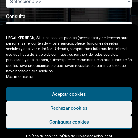
Consulta
LEGALKERNBCN, S.L.
usa cookies propias (necesarias) y de terceros para
personalizar el contenido y los anuncios, ofrecer funciones de redes
sociales y analizar el tráfico. Además, compartimos información sobre el
uso que haga del sitio web con nuestros partners de redes sociales,
publicidad y análisis web, quienes pueden combinarla con otra información
que les haya proporcionado o que hayan recopilado a partir del uso que
haya hecho de sus servicios.
Más información
Responsable tratamiento: legalkernbcn, S.L.
Aceptar cookies
Rechazar cookies
Finalidad:
Atender la solicitud del usuario.
Configurar cookies
Legitimación:
Consentimiento del interesado.
Política de cookies
Política de Privacidad
Aviso legal