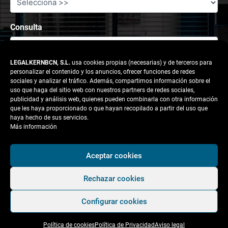
Consulta
LEGALKERNBCN, S.L.
usa cookies propias (necesarias) y de terceros para
personalizar el contenido y los anuncios, ofrecer funciones de redes
sociales y analizar el tráfico. Además, compartimos información sobre el
uso que haga del sitio web con nuestros partners de redes sociales,
publicidad y análisis web, quienes pueden combinarla con otra información
que les haya proporcionado o que hayan recopilado a partir del uso que
haya hecho de sus servicios.
Más información
Responsable tratamiento: legalkernbcn, S.L.
Aceptar cookies
Rechazar cookies
Finalidad:
Atender la solicitud del usuario.
Configurar cookies
Legitimación:
Consentimiento del interesado.
Política de cookies
Política de Privacidad
Aviso legal