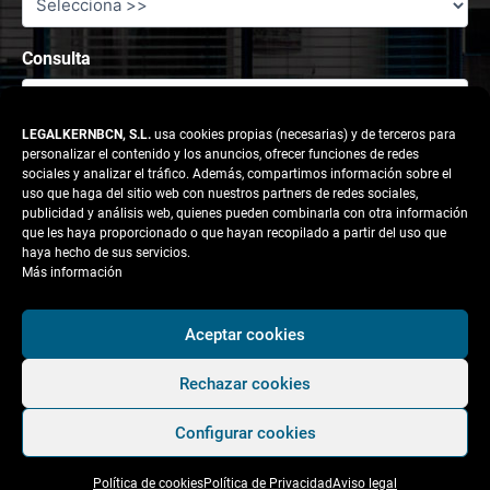
Consulta
LEGALKERNBCN, S.L.
usa cookies propias (necesarias) y de terceros para
personalizar el contenido y los anuncios, ofrecer funciones de redes
sociales y analizar el tráfico. Además, compartimos información sobre el
uso que haga del sitio web con nuestros partners de redes sociales,
publicidad y análisis web, quienes pueden combinarla con otra información
que les haya proporcionado o que hayan recopilado a partir del uso que
haya hecho de sus servicios.
Más información
Responsable tratamiento: legalkernbcn, S.L.
Aceptar cookies
Rechazar cookies
Finalidad:
Atender la solicitud del usuario.
Configurar cookies
Legitimación:
Consentimiento del interesado.
Política de cookies
Política de Privacidad
Aviso legal