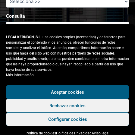
Consulta
LEGALKERNBCN, S.L.
usa cookies propias (necesarias) y de terceros para
personalizar el contenido y los anuncios, ofrecer funciones de redes
sociales y analizar el tráfico. Además, compartimos información sobre el
uso que haga del sitio web con nuestros partners de redes sociales,
publicidad y análisis web, quienes pueden combinarla con otra información
que les haya proporcionado o que hayan recopilado a partir del uso que
haya hecho de sus servicios.
Más información
Responsable tratamiento: legalkernbcn, S.L.
Aceptar cookies
Rechazar cookies
Finalidad:
Atender la solicitud del usuario.
Configurar cookies
Legitimación:
Consentimiento del interesado.
Política de cookies
Política de Privacidad
Aviso legal