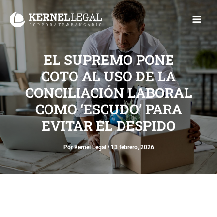
Ir
Main
al
Men
contenido
EL SUPREMO PONE
COTO AL USO DE LA
CONCILIACIÓN LABORAL
COMO ‘ESCUDO’ PARA
EVITAR EL DESPIDO
Por
Kernel Legal
/
13 febrero, 2026