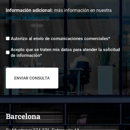
Información adicional:
más información en nuestra
política de privacidad
Envíos
Autorizo al envío de comunicaciones comerciales*
comerciales
Aceptación
*
Acepto que se traten mis datos para atender la solicitud
tratamiento
de información*
de
datos
*
Barcelona