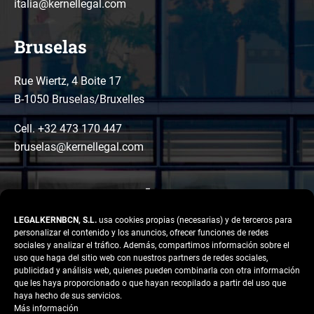
italia@kernellegal.com
Bruselas
Rue Wiertz, 4 Boite 17
B-1050 Bruselas/Bruxelles
Cell. +32 473 170 447
bruselas@kernellegal.com
LEGALKERNBCN, S.L.
usa cookies propias (necesarias) y de terceros para
personalizar el contenido y los anuncios, ofrecer funciones de redes
sociales y analizar el tráfico. Además, compartimos información sobre el
uso que haga del sitio web con nuestros partners de redes sociales,
publicidad y análisis web, quienes pueden combinarla con otra información
LinkedIn
Instagram
Facebook
que les haya proporcionado o que hayan recopilado a partir del uso que
Copyright © 2026 Kernel
haya hecho de sus servicios.
Legal
Más información