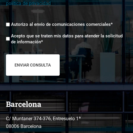
política de privacidad
Envíos
Autorizo al envío de comunicaciones comerciales*
comerciales
Aceptación
*
Acepto que se traten mis datos para atender la solicitud
tratamiento
de información*
de
datos
*
Barcelona
C/ Muntaner 374-376, Entresuelo 1ª
08006 Barcelona