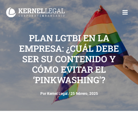
Ir
Main
al
Men
contenido
PLAN LGTBI EN LA
EMPRESA: ¿CUÁL DEBE
SER SU CONTENIDO Y
CÓMO EVITAR EL
‘PINKWASHING’?
Por
Kernel Legal
/
25 febrero, 2025