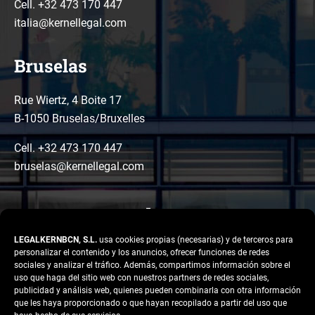
Cell. +32 473 170 447
italia@kernellegal.com
Bruselas
Rue Wiertz, 4 Boite 17
B-1050 Bruselas/Bruxelles
Cell. +32 473 170 447
bruselas@kernellegal.com
LEGALKERNBCN, S.L.
usa cookies propias (necesarias) y de terceros para
personalizar el contenido y los anuncios, ofrecer funciones de redes
sociales y analizar el tráfico. Además, compartimos información sobre el
uso que haga del sitio web con nuestros partners de redes sociales,
publicidad y análisis web, quienes pueden combinarla con otra información
LinkedIn
Instagram
Facebook
que les haya proporcionado o que hayan recopilado a partir del uso que
Copyright © 2026 Kernel