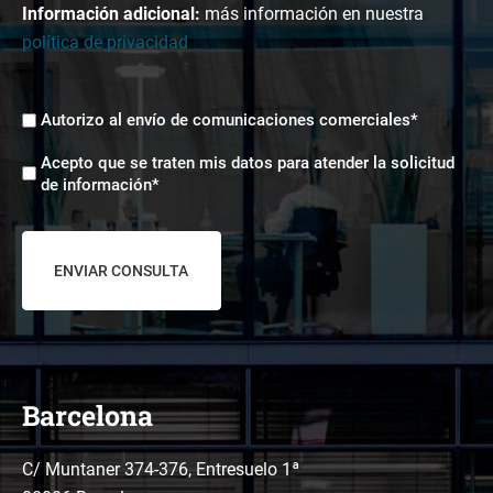
Información adicional:
más información en nuestra
política de privacidad
Envíos
Autorizo al envío de comunicaciones comerciales*
comerciales
Aceptación
*
Acepto que se traten mis datos para atender la solicitud
tratamiento
de información*
de
datos
*
Barcelona
C/ Muntaner 374-376, Entresuelo 1ª