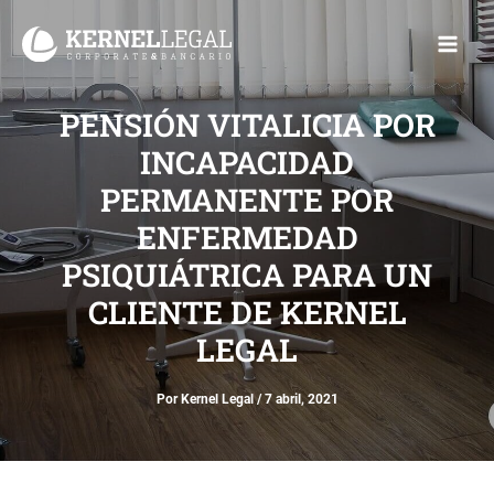
Ir
Main
al
Men
contenido
PENSIÓN VITALICIA POR
INCAPACIDAD
PERMANENTE POR
ENFERMEDAD
PSIQUIÁTRICA PARA UN
CLIENTE DE KERNEL
LEGAL
Por
Kernel Legal
/
7 abril, 2021